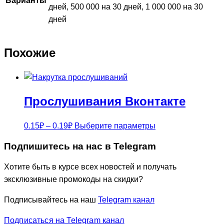
Варианты
дней, 500 000 на 30 дней, 1 000 000 на 30
дней
Похожие
Прослушивания Вконтакте
Диапазон
Этот
0.15
₽
–
0.19
₽
Выберите параметры
цен:
товар
Подпишитесь на нас в Telegram
0.15₽
имеет
–
несколько
Хотите быть в курсе всех новостей и получать
0.19₽
вариаций.
эксклюзивные промокоды на скидки?
Опции
Подписывайтесь на наш
Telegram канал
можно
выбрать
Подписаться на Telegram канал