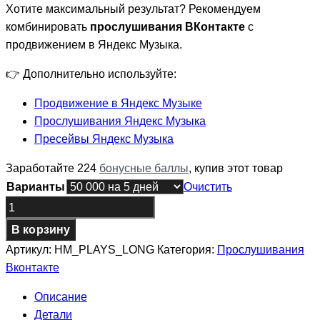
Хотите максимальный результат? Рекомендуем
комбинировать
прослушивания ВКонтакте
с
продвижением в
Яндекс Музыка
.
👉 Дополнительно используйте:
Продвижение в Яндекс Музыке
Прослушивания Яндекс Музыка
Пресейвы Яндекс Музыка
Заработайте 224
бонусные баллы
, купив этот товар
Варианты
Очистить
Количество
товара
В корзину
Купить
Артикул:
HM_PLAYS_LONG
Категория:
Прослушивания
прослушивания
Вконтакте
ВКонтакте
-
Описание
Надолго
Детали